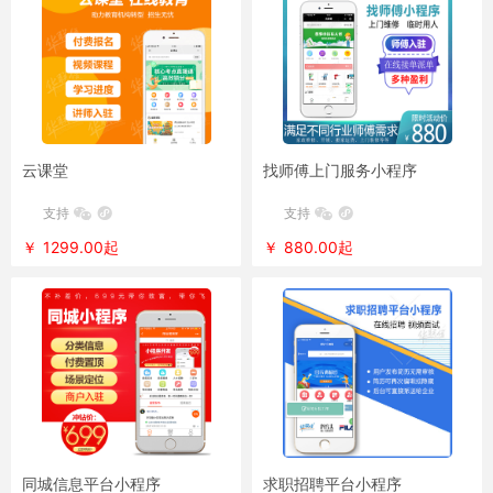
云课堂
找师傅上门服务小程序
支持
支持
￥ 1299.00起
￥ 880.00起
同城信息平台小程序
求职招聘平台小程序