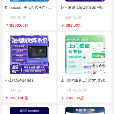
Deepseek+全民探店推广系统-码上推
码上推短视频爆店码霸屏码
支持
支持
￥ 9800.00起
￥ 688.00起
码上推短视频矩阵
上门预约服务上门按摩/家政/维修系统小程序
支持
支持
￥ 2980.00起
￥ 2800.00起