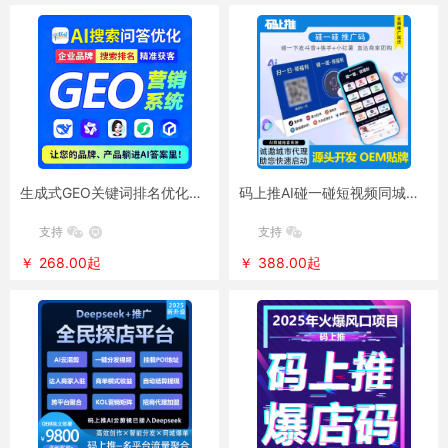
生成式GEO关键词排名优化推广系统 AI搜索引擎优化
码上推AI碰一碰短视频同城拓客系统2025新款
支持
支持
￥ 268.00起
￥ 388.00起