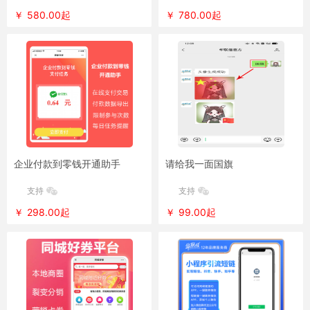
￥ 580.00起
￥ 780.00起
企业付款到零钱开通助手
请给我一面国旗
支持
支持
￥ 298.00起
￥ 99.00起