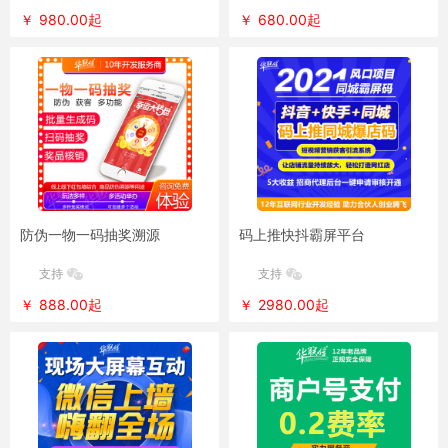
￥ 980.00起
￥ 680.00起
防伪一物一码抽奖溯源
码上推快抖霸屏平台
支持
支持
￥ 888.00起
￥ 2980.00起